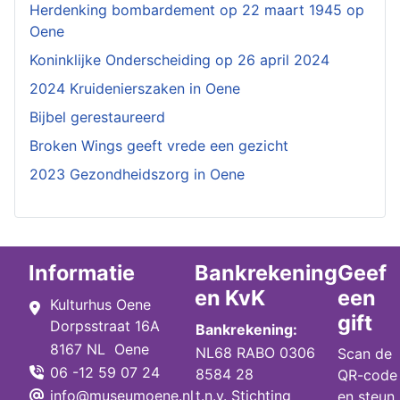
Herdenking bombardement op 22 maart 1945 op
Oene
Koninklijke Onderscheiding op 26 april 2024
2024 Kruidenierszaken in Oene
Bijbel gerestaureerd
Broken Wings geeft vrede een gezicht
2023 Gezondheidszorg in Oene
Informatie
Bankrekening
Geef
en KvK
een
Kulturhus Oene
gift
Dorpsstraat 16A
Bankrekening:
8167 NL Oene
NL68 RABO 0306
Scan de
06 -12 59 07 24
8584 28
QR-code
info@museumoene.nl
t.n.v. Stichting
en steun